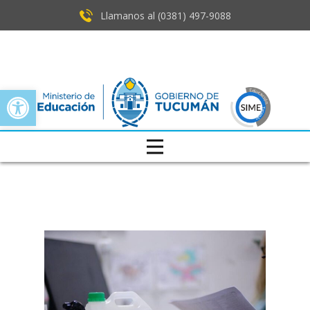
Llamanos al (0381) ​497-9088
Open toolbar