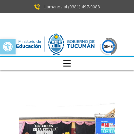
Llamanos al (0381) ​497-9088
Open toolbar