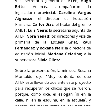
y el secretario general de ATEP,
Hugo
Brito
. Además, acompañaron la
legisladora provincial,
Carolina Vargas
Aignasse;
el director de Educación
Primaria,
Carlos Díaz
; el titular del gremio
AMET,
Luis Neira
; la secretaria adjunta de
ATEP,
Nora Yenad
; los directores y vice de
primaria de la Escuela Griet,
Raúl
Fernández y Roxana Nell
; la directora de
educación inicial,
Mariana Celerino;
y la
supervisora
Silvia Olleta
.
Sobre la presentación, la ministra Susana
Montaldo, dijo: “Muy contenta de que
ATEP esté llevando adelante este proyecto
para recuperar los chicos que se fueron,
porque, como dice, el eslogan ´ni en la
calle, ni en la esquina, en la escuela´, y