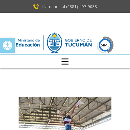
Llamanos al (0381) ​497-9088
Open toolbar