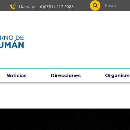
Llamanos al (0381) ​497-9088
Noticias
Direcciones
Organism