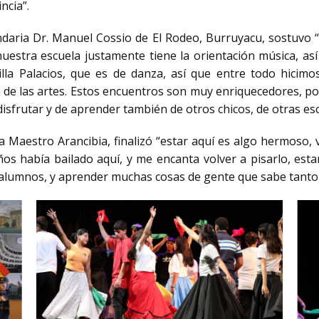
ncia”.
ndaria Dr. Manuel Cossio de El Rodeo, Burruyacu, sostuvo “
 nuestra escuela justamente tiene la orientación música, a
cilla Palacios, que es de danza, así que entre todo hici
 de las artes. Estos encuentros son muy enriquecedores, por
sfrutar y de aprender también de otros chicos, de otras esc
a Maestro Arancibia, finalizó “estar aquí es algo hermoso, v
 había bailado aquí, y me encanta volver a pisarlo, estar
 alumnos, y aprender muchas cosas de gente que sabe tanto 