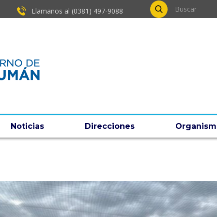
Llamanos al (0381) ​497-9088
Noticias
Direcciones
Organism