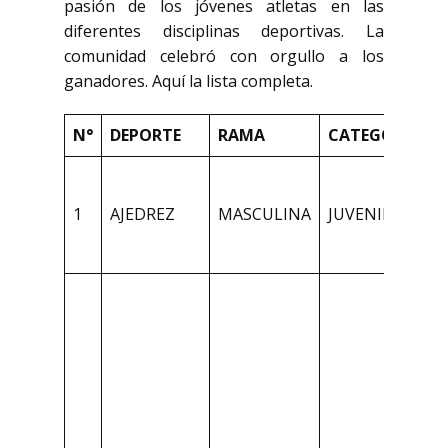
pasión de los jóvenes atletas en las
diferentes disciplinas deportivas. La
comunidad celebró con orgullo a los
ganadores. Aquí la lista completa.
N°
DEPORTE
RAMA
CATEGORIA
P
1
A
1
AJEDREZ
MASCULINA
JUVENILES
I
C
8
1
–
A
L
1
1