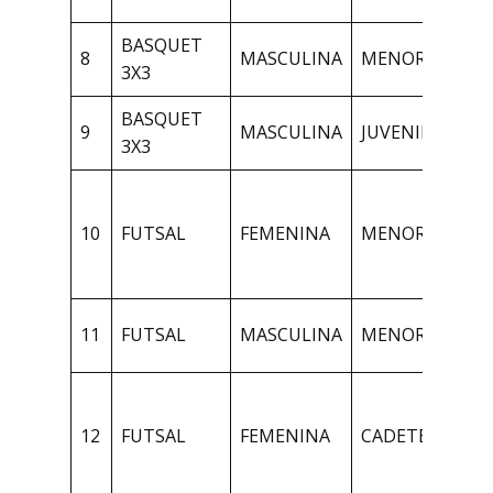
BASQUET
8
MASCULINA
MENORES
1
3X3
BASQUET
9
MASCULINA
JUVENILES
1
3X3
1
A
10
FUTSAL
FEMENINA
MENORES
L
S
1
11
FUTSAL
MASCULINA
MENORES
B
1
A
12
FUTSAL
FEMENINA
CADETES
L
S