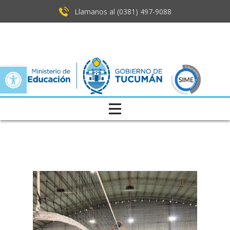
Llamanos al (0381) ​497-9088
Open toolbar