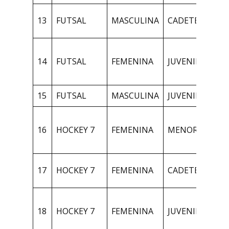
1
13
FUTSAL
MASCULINA
CADETES
A
1
14
FUTSAL
FEMENINA
JUVENILES
N
A
15
FUTSAL
MASCULINA
JUVENILES
1
1
16
HOCKEY 7
FEMENINA
MENORES
N
A
1
17
HOCKEY 7
FEMENINA
CADETES
N
1
18
HOCKEY 7
FEMENINA
JUVENILES
N
A