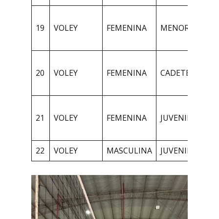
1
19
VOLEY
FEMENINA
MENORES
N
A
1
20
VOLEY
FEMENINA
CADETES
N
A
1
21
VOLEY
FEMENINA
JUVENILES
N
A
22
VOLEY
MASCULINA
JUVENILES
1