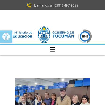
Llamanos al (0381) ​497-9088
Open toolbar