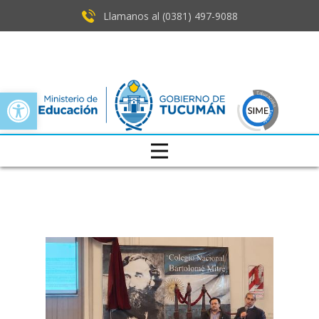
Llamanos al (0381) ​497-9088
Open toolbar