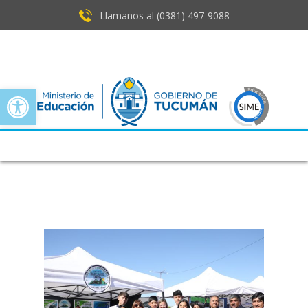
Llamanos al (0381) ​497-9088
Open toolbar