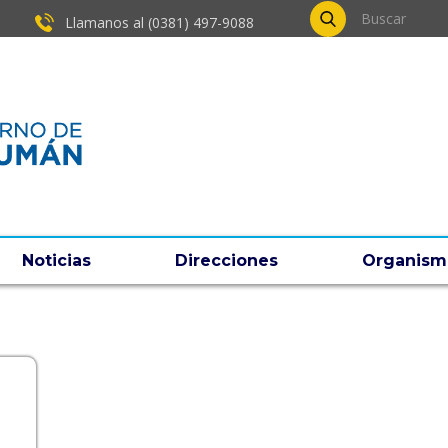
Llamanos al (0381) ​497-9088
Noticias
Direcciones
Organism