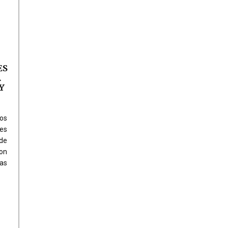
ES
A
Y
ros
nes
 de
con
as