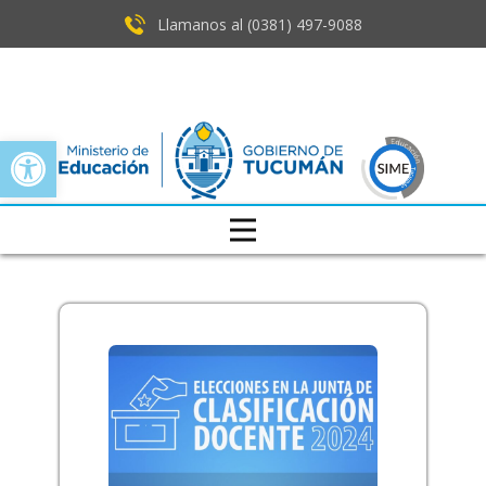
Llamanos al (0381) ​497-9088
Open toolbar