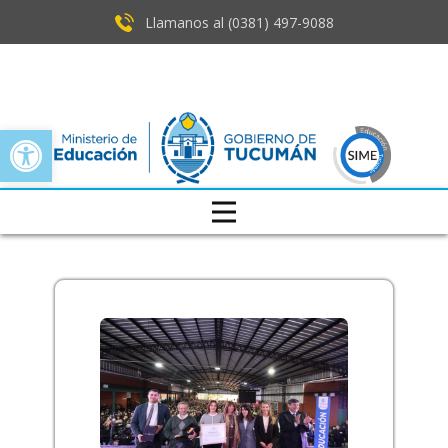
Llamanos al (0381) ​497-9088
Open toolbar