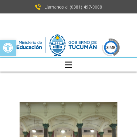
Llamanos al (0381) ​497-9088
Open toolbar