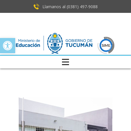
Llamanos al (0381) ​497-9088
Open toolbar