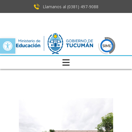
Llamanos al (0381) ​497-9088
Open toolbar