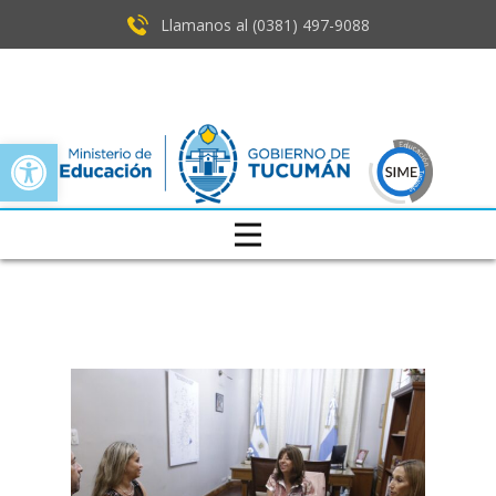
Llamanos al (0381) ​497-9088
Open toolbar