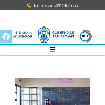
Llamanos al (0381) ​497-9088
Open toolbar