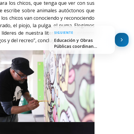
ara los chicos, que tenga que ver con sus
 escribe sobre animales autóctonos que
s los chicos van conociendo y reconociendo
ado, el piojo, la pulga, el puma. Elegimos
líderes de nuestra literatura y queremos
SIGUIENTE
os y del recreo”, concluyó.
Educación y Obras
Públicas coordinan
acciones en…