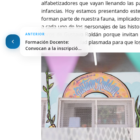
alfabetizadores que vayan llenando las p
infancias. Hoy estamos presentando este
forman parte de nuestra fauna, implicados
a cada uno de los personajes de las histo
libros de Gustavo Roldán porque invitan
ANTERIOR
dejar esta identidad plasmada para que los
Formación Docente:
Convocan a la inscripción
en…