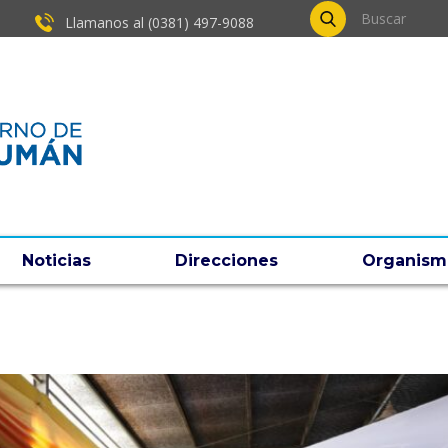
Llamanos al (0381) ​497-9088
Noticias
Direcciones
Organism