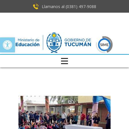
Llamanos al (0381) ​497-9088
Open toolbar