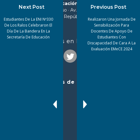
Ministerio de Educación de Tucumán
Next Post
Previous Post
25 de Mayo 90 · 1º piso · Av. Sarmiento 850 -
(4000) Tucumán - República Argentina
Estudiantes De La ENI Nº330
Realizaron Una Jornada De
De Los Ralos Celebraron El
Sensibilización Para
Día De La Bandera En La
Docentes De Apoyo De
Secretaría De Educación
Estudiantes Con
¡Seguinos en las redes!
Discapacidad De Cara A La
Evaluación EMeCE 2024
Enlaces de interés