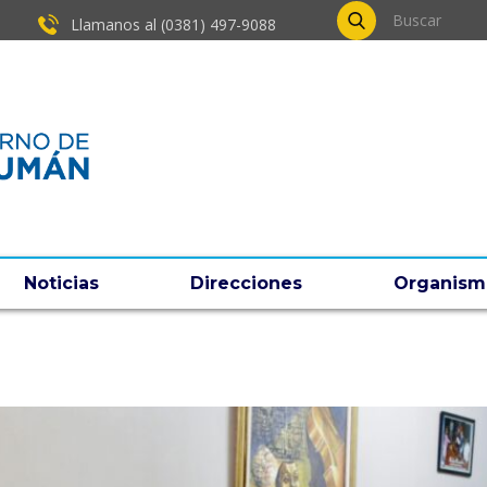
Llamanos al (0381) ​497-9088
Noticias
Direcciones
Organism