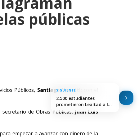
 diagraman
las públicas
vicios Públicos,
Santiago Yanotti;
con el
SIGUIENTE
2.500 estudiantes
prometieron Lealtad a la
Bandera…
el secretario de Obras Públicas,
Juan Luis
 para empezar a avanzar con dinero de la