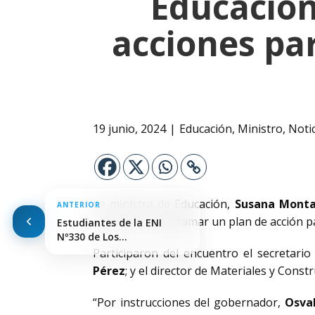
Educación
acciones pa
19 junio, 2024
Educación
,
Ministro
,
Noti
La ministra de Educación,
Susana Monta
ANTERIOR
objetivo de diagramar un plan de acción p
Estudiantes de la ENI
Nº330 de Los…
Participaron del encuentro el secretario
Pérez
; y el director de Materiales y Cons
“Por instrucciones del gobernador,
Osval