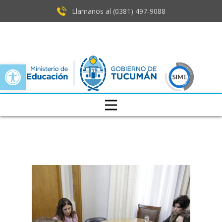
Llamanos al (0381) ​497-9088
Open toolbar