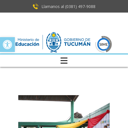
Llamanos al (0381) ​497-9088
Open toolbar