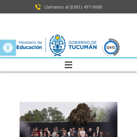
Llamanos al (0381) ​497-9088
Open toolbar