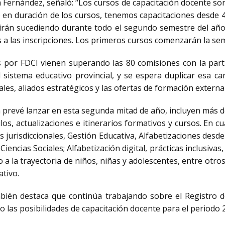
a Fernández, señaló: “Los cursos de capacitación docente so
en duración de los cursos, tenemos capacitaciones desde 4
e irán sucediendo durante todo el segundo semestre del año
 a las inscripciones. Los primeros cursos comenzarán la se
as por FDCI vienen superando las 80 comisiones con la parti
 sistema educativo provincial, y se espera duplicar esa ca
les, aliados estratégicos y las ofertas de formación externa
n prevé lanzar en esta segunda mitad de año, incluyen más d
los, actualizaciones e itinerarios formativos y cursos. En c
os jurisdiccionales, Gestión Educativa, Alfabetizaciones desde 
iencias Sociales; Alfabetización digital, prácticas inclusiva
o a la trayectoria de niños, niñas y adolescentes, entre otro
ativo.
bién destaca que continúa trabajando sobre el Registro de
o las posibilidades de capacitación docente para el periodo 