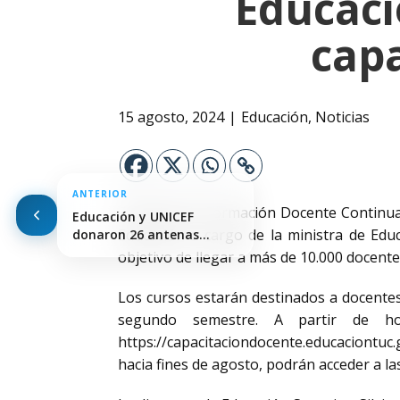
Educaci
capa
15 agosto, 2024
Educación
,
Noticias
ANTERIOR
El equipo de Formación Docente Continua 
Educación y UNICEF
Educación a cargo de la ministra de Edu
donaron 26 antenas
Starlink…
objetivo de llegar a más de 10.000 docente
Los cursos estarán destinados a docentes
segundo semestre. A partir de ho
https://capacitaciondocente.educaciontuc
hacia fines de agosto, podrán acceder a l