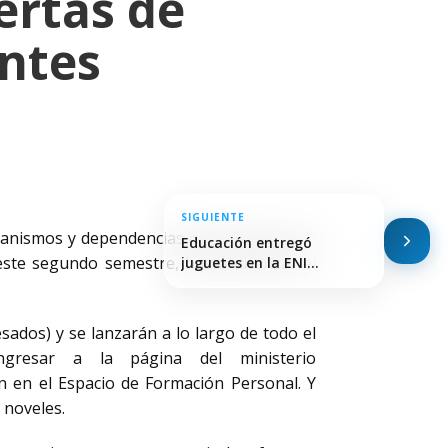
ertas de
entes
SIGUIENTE
ganismos y dependencias del Ministerio de
Educación entregó
este segundo semestre, hasta alcanzar el
juguetes en la ENI
República…
ados) y se lanzarán a lo largo de todo el
gresar a la página del ministerio
ón en el Espacio de Formación Personal. Y
 noveles.