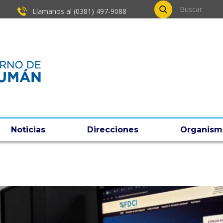
Llamanos al (0381) ​497-9088
Noticias
Direcciones
Organism