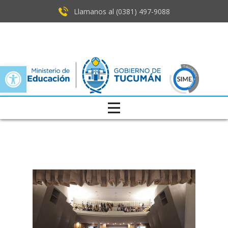
Llamanos al (0381) ​497-9088
Open toolbar