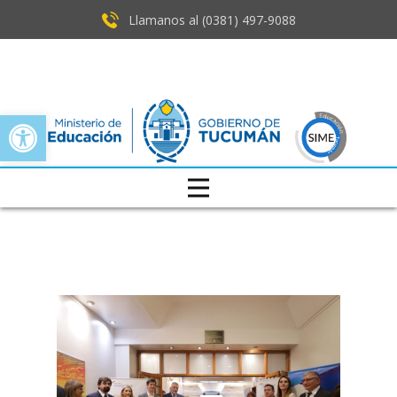
Llamanos al (0381) ​497-9088
Open toolbar