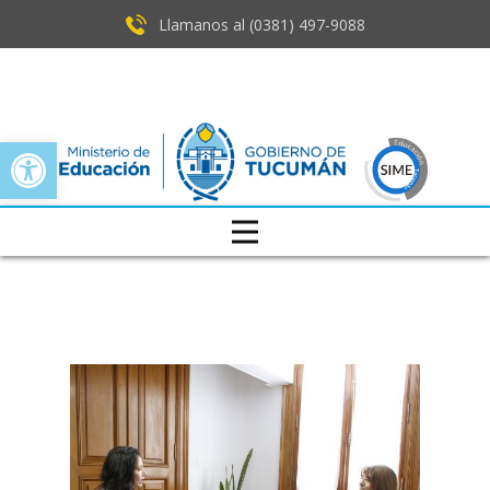
Llamanos al (0381) ​497-9088
Open toolbar