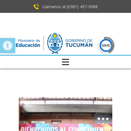
Llamanos al (0381) ​497-9088
Open toolbar