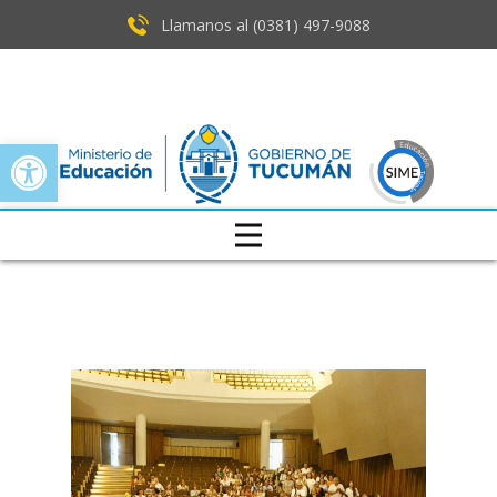
Llamanos al (0381) ​497-9088
Open toolbar