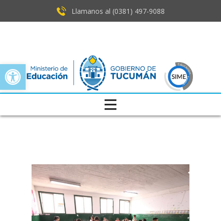
Llamanos al (0381) ​497-9088
Open toolbar