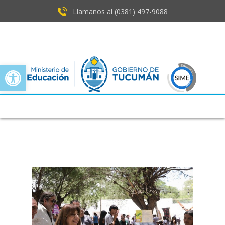
Llamanos al (0381) ​497-9088
Open toolbar