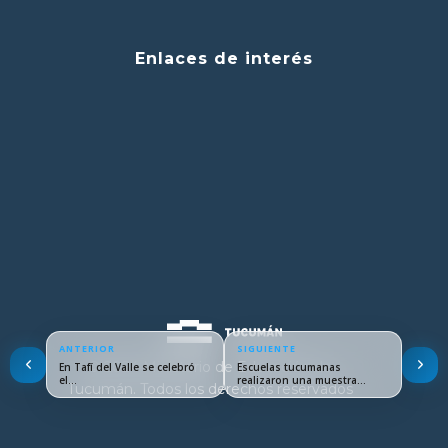
Enlaces de interés
ANTERIOR
SIGUIENTE
© 2024 Ministerio de Educación de
En Tafí del Valle se celebró
Escuelas tucumanas
el…
realizaron una muestra
Tucumán. Todos los derechos reservados
provincial de…