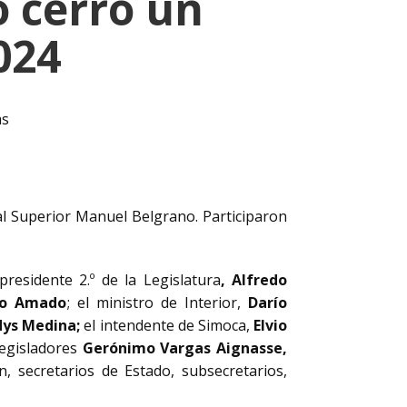
o cerró un
024
as
al Superior Manuel Belgrano. Participaron
epresidente 2.º de la Legislatura
, Alfredo
no Amado
; el ministro de Interior,
Darío
dys Medina;
el intendente de Simoca,
Elvio
 legisladores
Gerónimo Vargas Aignasse,
 secretarios de Estado, subsecretarios,