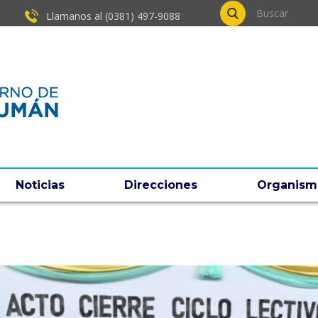
Llamanos al (0381) ​497-9088
Noticias
Direcciones
Organism