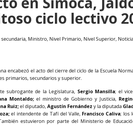
to en Simoca, Jald
itoso ciclo lectivo 2
 secundaria
,
Ministro
,
Nivel Primario
,
Nivel Superior
,
Notici
a encabezó el acto del cierre del ciclo de la Escuela Norm
s primarios, secundarios y superior.
te subrogante de la Legislatura,
Sergio Mansilla
; el vic
ana Montaldo;
el ministro de Gobierno y Justicia,
Regi
na Ruiz;
el diputado,
Agustín Fernández
y la diputada
Gla
oza;
el intendente de Tafí del Valle,
Francisco Caliva
; los
ambién estuvieron por parte del Ministerio de Educación,