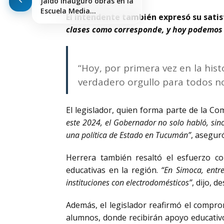
Jaldo inauguró obras en la
Escuela Media…
El intendente también expresó su satisf
clases como corresponde, y hoy podemos t
“Hoy, por primera vez en la hist
verdadero orgullo para todos n
El legislador, quien forma parte de la Co
este 2024, el Gobernador no solo habló, sin
una política de Estado en Tucumán”
, asegur
Herrera también resaltó el esfuerzo co
educativas en la región.
“En Simoca, entr
instituciones con electrodomésticos”
, dijo, d
Además, el legislador reafirmó el compro
alumnos, donde recibirán apoyo educativo