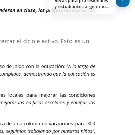
Becas para profesionales
y estudiantes argentinos
vieron en clase, los profesores dieron las
en…
rar el ciclo electivo. Esto es un
so de Jaldo con la educación:
“A lo largo de
s cumplidos, demostrando que la educación es
es locales para mejorar las condiciones
jorar los edificios escolares y equipar las
ura de una colonia de vacaciones para 300
s, seguimos trabajando por nuestros niños”
,