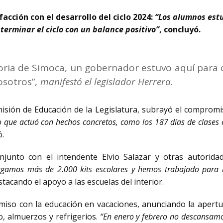
acción con el desarrollo del ciclo 2024:
“Los alumnos estu
erminar el ciclo con un balance positivo”
, concluyó.
oria de Simoca, un gobernador estuvo aquí para cer
osotros”
, manifestó el legislador Herrera.
misión de Educación de la Legislatura, subrayó el compromi
o que actuó con hechos concretos, como los 187 días de clase
ó.
njunto con el intendente Elvio Salazar y otras autoridad
egamos más de 2.000 kits escolares y hemos trabajado para me
estacando el apoyo a las escuelas del interior.
miso con la educación en vacaciones, anunciando la apert
, almuerzos y refrigerios.
“En enero y febrero no descansamo