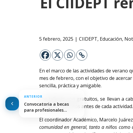
El CIIDEPT r
5 febrero, 2025
CIIDEPT
,
Educación
,
Not
En el marco de las actividades de verano 
mes de febrero, con el objetivo de acercar 
sencilla, práctica y amigable.
ANTERIOR
Los talleres son gratuitos, se llevan a ca
Convocatoria a becas
realiza 30 minutos antes de cada actividad.
para profesionales
argentinos de…
El coordinador Académico, Marcelo Juárez,
comunidad en general, tanto a niños como al