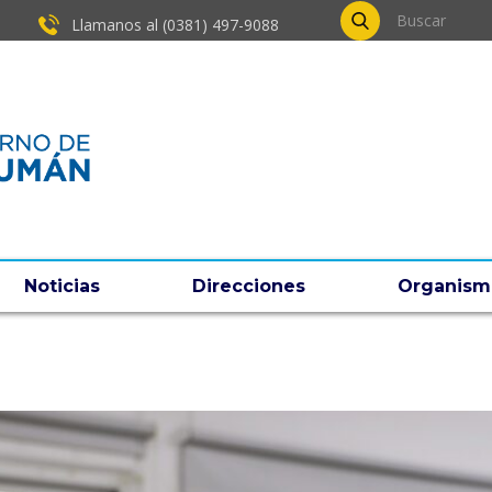
Llamanos al (0381) ​497-9088
Noticias
Direcciones
Organism