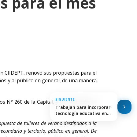
s para el mes
ión CIIDEPT, renovó sus propuestas para el
 años y al público en general, de una manera
SIGUIENTE
s N° 260 de la Capital, y la inscripción se
Trabajan para incorporar
tecnología educativa en
escuelas…
puesta de talleres de verano destinados a la
cundario y terciario, público en general. De