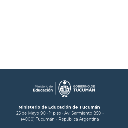
Ministerio de Educación de Tucumán
25 de Mayo 90 · 1º piso · Av. Sarmiento 850 -
(4000) Tucumán - República Argentina