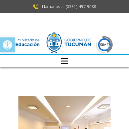
Llamanos al (0381) ​497-9088
Open toolbar