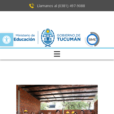
Llamanos al (0381) ​497-9088
Open toolbar