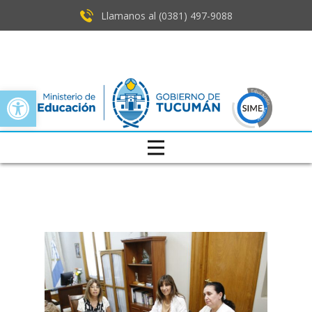
Llamanos al (0381) ​497-9088
Open toolbar