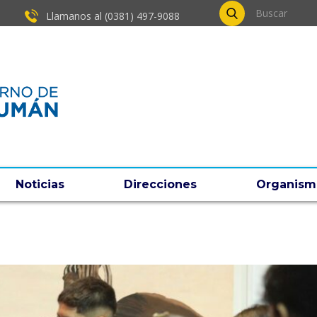
Llamanos al (0381) ​497-9088
Noticias
Direcciones
Organism