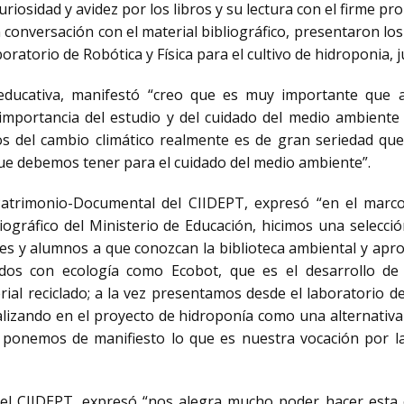
riosidad y avidez por los libros y su lectura con el firme pr
En conversación con el material bibliográfico, presentaron 
oratorio de Robótica y Física para el cultivo de hidroponia, j
 educativa, manifestó “creo que es muy importante que
a importancia del estudio y del cuidado del medio ambien
tos del cambio climático realmente es de gran seriedad qu
que debemos tener para el cuidado del medio ambiente”.
 Patrimonio-Documental del CIIDEPT, expresó “en el marco
iográfico del Ministerio de Educación, hicimos una selecci
tes y alumnos a que conozcan la biblioteca ambiental y ap
ados con ecología como Ecobot, que es el desarrollo de
erial reciclado; a la vez presentamos desde el laboratorio 
lizando en el proyecto de hidroponía como una alternativa a
e ponemos de manifiesto lo que es nuestra vocación por la
el CIIDEPT, expresó “nos alegra mucho poder hacer esta 