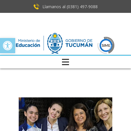
Llamanos al (0381) ​497-9088
Open toolbar