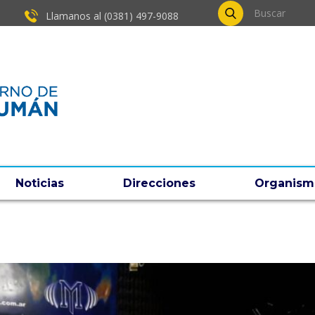
Llamanos al (0381) ​497-9088
Noticias
Direcciones
Organism