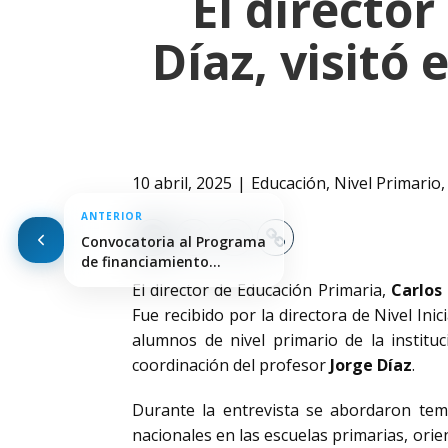
El directo
Díaz, visitó 
10 abril, 2025
Educación
,
Nivel Primario
ANTERIOR
Convocatoria al Programa
de financiamiento
Argentino-Alemán para…
El director de Educación Primaria,
Carlos
Fue recibido por la directora de Nivel Inic
alumnos de nivel primario de la institu
coordinación del profesor
Jorge Díaz
.
Durante la entrevista se abordaron tema
nacionales en las escuelas primarias, ori