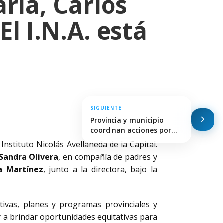
ria, Carlos
El I.N.A. está
SIGUIENTE
Provincia y municipio
coordinan acciones por
la…
el Instituto Nicolás Avellaneda de la Capital.
Sandra Olivera
, en compañía de padres y
a Martínez
, junto a la directora, bajo la
tivas, planes y programas provinciales y
y a brindar oportunidades equitativas para