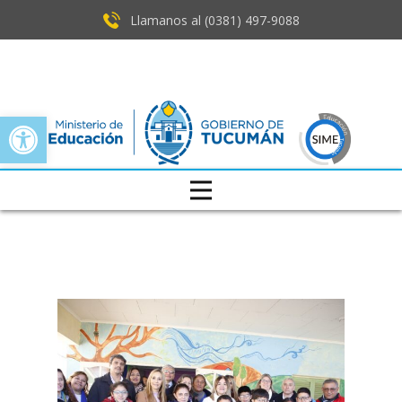
Llamanos al (0381) ​497-9088
Open toolbar