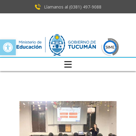
Llamanos al (0381) ​497-9088
Open toolbar