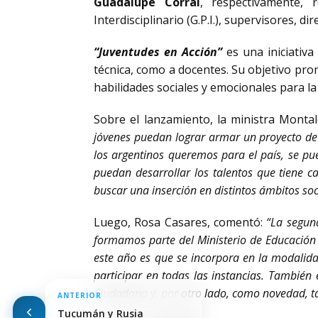
Guadalupe Corral
, respectivamente, r
Interdisciplinario (G.P.I.), supervisores, di
“Juventudes en Acción”
es una iniciativa
técnica, como a docentes. Su objetivo pro
habilidades sociales y emocionales para la
Sobre el lanzamiento, la ministra Monta
jóvenes puedan lograr armar un proyecto de 
los argentinos queremos para el país, se p
puedan desarrollar los talentos que tiene 
buscar una inserción en distintos ámbitos soc
Luego, Rosa Casares, comentó:
“La segun
formamos parte del Ministerio de Educación 
este año es que se incorpora en la modalid
participar en todas las instancias. También 
Ciudadana y, por otro lado, como novedad, t
ANTERIOR
Tucumán y Rusia