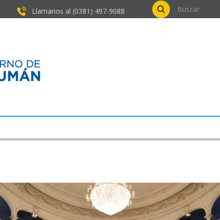
Llamanos al (0381) ​497-9088