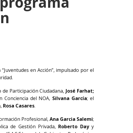
l programa
ón
 “Juventudes en Acción”, impulsado por el
ridad.
o de Participación Ciudadana,
José Farhat;
ión Conciencia del NOA,
Silvana García
; el
,
Rosa Casares
.
 Formación Profesional,
Ana Garcia Salemi
;
blica de Gestión Privada,
Roberto Day
y