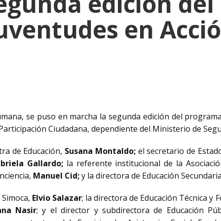
 segunda edición de
uventudes en Acci
ucumana, se puso en marcha la segunda edición del programa
 Participación Ciudadana, dependiente del Ministerio de Segu
stra de Educación,
Susana Montaldo;
el secretario de Estad
briela Gallardo;
la referente institucional de la Asociac
nciencia,
Manuel Cid;
y la
directora de Educación Secundaria
e Simoca,
Elvio Salazar
; la directora de Educación Técnica y
ana Nasir
; y el director y subdirectora de Educación Pú