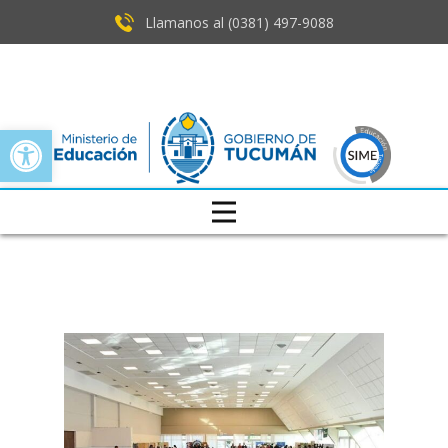
Llamanos al (0381) ​497-9088
Open toolbar