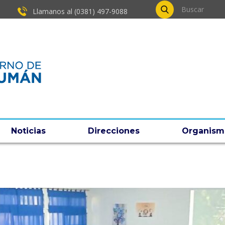
Llamanos al (0381) ​497-9088
Noticias
Direcciones
Organism