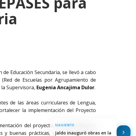
 REPASES para
ria
n de Educación Secundaria, se llevó a cabo
S (Red de Escuelas por Agrupamiento de
 la Supervisora,
Eugenia Ancajima Dulor
.
tes de las áreas curriculares de Lengua,
fortalecer la implementación del Proyecto
entación del proyecto, y se identificaron
SIGUIENTE
s y buenas prácticas, y trabajar hacia la
Jaldo inauguró obras en la