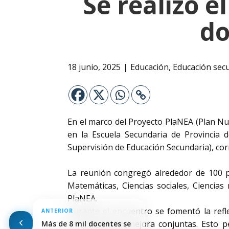
Se realizó e
do
18 junio, 2025
Educación
,
Educación sec
En el marco del Proyecto PlaNEA (Plan Nue
en la Escuela Secundaria de Provincia
Supervisión de Educación Secundaria), co
La reunión congregó alrededor de 100 pr
Matemáticas, Ciencias sociales, Ciencias
PlaNEA.
Durante el encuentro se fomentó la refle
ANTERIOR
estrategias de mejora conjuntas. Esto pe
Más de 8 mil docentes se