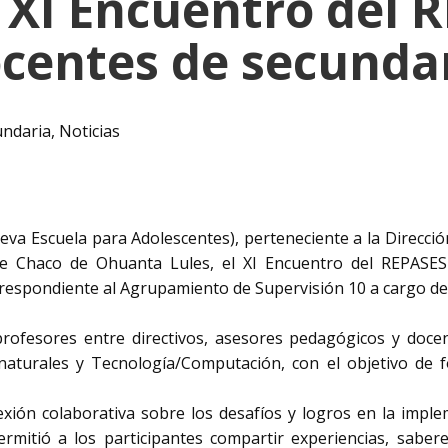
l XI Encuentro del
centes de secunda
undaria
,
Noticias
va Escuela para Adolescentes), perteneciente a la Direcció
 de Chaco de Ohuanta Lules, el XI Encuentro del REPASE
rrespondiente al Agrupamiento de Supervisión 10 a cargo de
ofesores entre directivos, asesores pedagógicos y docen
 naturales y Tecnología/Computación, con el objetivo de 
xión colaborativa sobre los desafíos y logros en la implem
rmitió a los participantes compartir experiencias, sabere