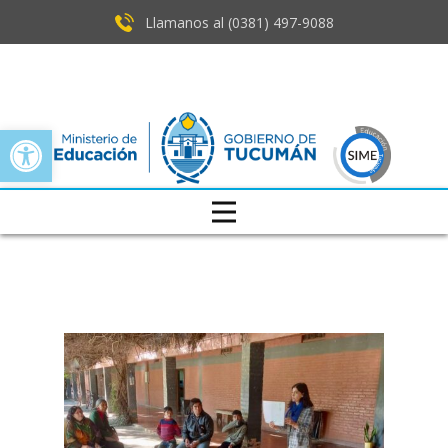
Llamanos al (0381) ​497-9088
Open toolbar