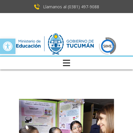
Llamanos al (0381) ​497-9088
Open toolbar