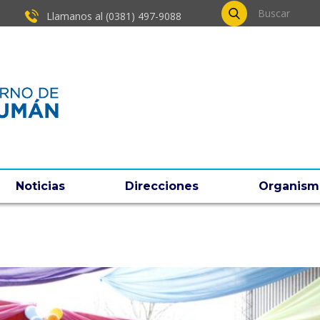
Llamanos al (0381) ​497-9088
Noticias
Direcciones
Organism