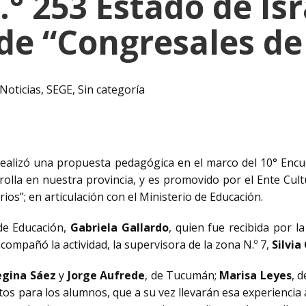
° 253 Estado de Isr
de “Congresales de 
Noticias
,
SEGE
,
Sin categoría
e realizó una propuesta pedagógica en el marco del 10° Enc
rolla en nuestra provincia, y es promovido por el Ente Cul
ios”; en articulación con el Ministerio de Educación.
 de Educación,
Gabriela Gallardo
, quien fue recibida por la
 acompañó la actividad, la supervisora de la zona N.º 7,
Silvia
egina Sáez
y
Jorge Aufrede
, de Tucumán;
Marisa Leyes
, 
os para los alumnos, que a su vez llevarán esa experiencia a