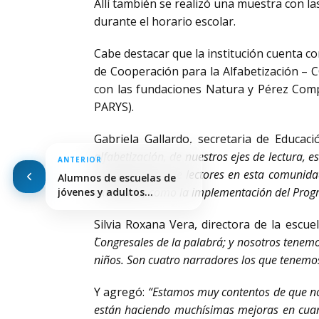
Allí también se realizó una muestra con l
durante el horario escolar.
Cabe destacar que la institución cuenta c
de Cooperación para la Alfabetización – C
con las fundaciones Natura y Pérez Compa
PARYS).
Gabriela Gallardo, secretaria de Educaci
alfabetización, de nuestros ejes de lectura, e
ANTERIOR
y la formación de lectores en esta comunida
Alumnos de escuelas de
extendida, como la implementación del Prog
jóvenes y adultos…
Silvia Roxana Vera, directora de la escu
´Congresales de la palabra´; y nosotros tenem
niños. Son cuatro narradores los que tenemo
Y agregó:
“Estamos muy contentos de que nos
están haciendo muchísimas mejoras en cuant