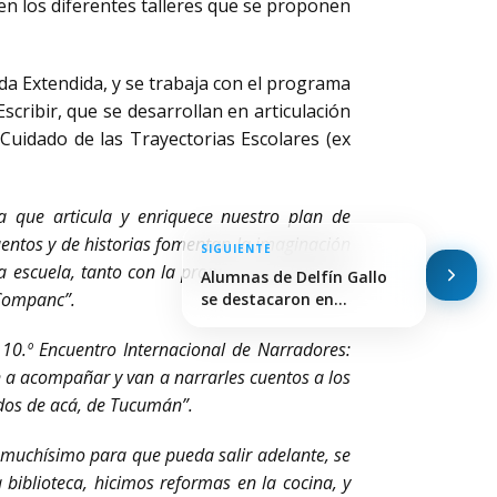
en los diferentes talleres que se proponen
da Extendida, y se trabaja con el programa
cribir, que se desarrollan en articulación
Cuidado de las Trayectorias Escolares (ex
a que articula y enriquece nuestro plan de
 cuentos y de historias fomentan la imaginación
SIGUIENTE
a escuela, tanto con la propuesta de jornada
Alumnas de Delfín Gallo
 Companc”.
se destacaron en…
 10.º Encuentro Internacional de Narradores:
an a acompañar y van a narrarles cuentos a los
 dos de acá, de Tucumán”.
 muchísimo para que pueda salir adelante, se
iblioteca, hicimos reformas en la cocina, y