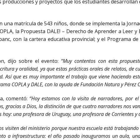
as producciones y proyectos que los estudiantes desarrollan 
on una matrícula de 543 niños, donde se implementa la Jorna
OPLA, la Propuesta DALE! – Derecho de Aprender a Leer y Es
nc, con la cartera educativa provincial; y el Programa de 
ón, dijo sobre el evento:
“Muy contentos con esta propuest
scritura y oralidad, ya que estas prácticas orales de relatos, de
d. Así que es muy importante el trabajo que viene haciendo est
rama COPLA y DALE, con la ayuda de Fundación Natura y Pérez
ela, comentó:
“Hoy estamos con la visita de narradores, por el
os, gracias a Dios, la distinción de que cuatro narradores nos v
s hoy: una profesora de Uruguay, una profesora de Corrientes y
 visiten del ministerio porque nuestra escuela está trabajando
o a infraestructura: el año pasado inauguramos un aula, una b