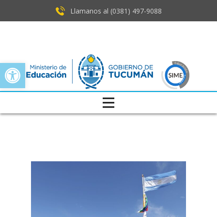
Llamanos al (0381) ​497-9088
Open toolbar