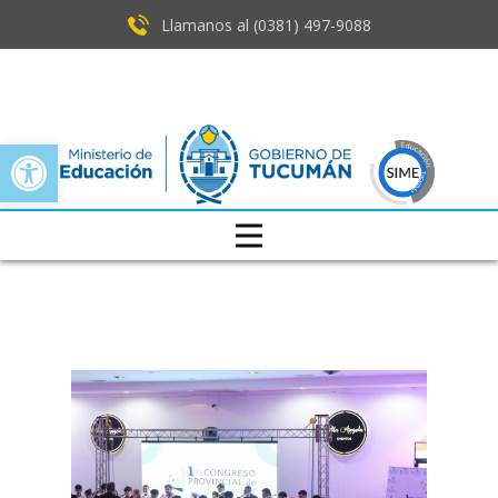
Llamanos al (0381) ​497-9088
Open toolbar